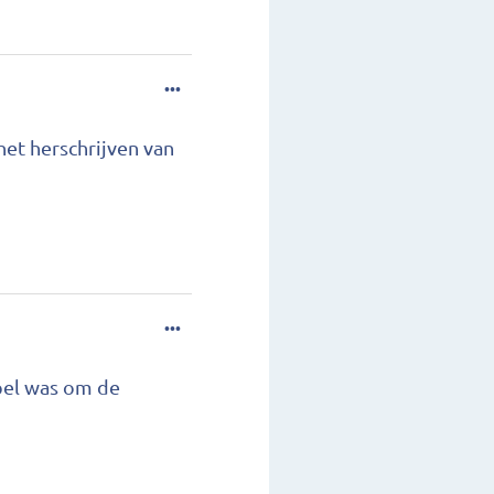
...
 het herschrijven van
...
ibel was om de