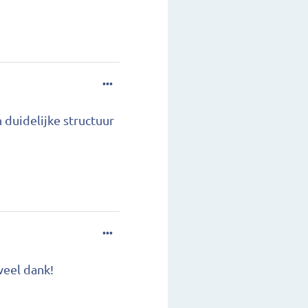
...
 duidelijke structuur
...
veel dank!