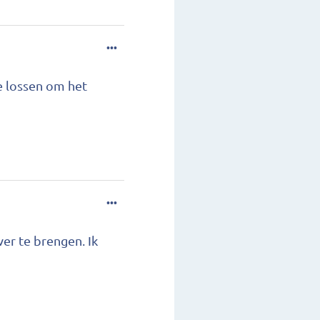
...
e lossen om het
...
er te brengen. Ik