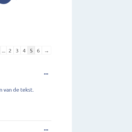
...
2
3
4
5
6
→
...
n van de tekst.
...